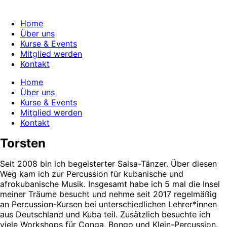
Skip
to
Home
content
Über uns
Kurse & Events
Mitglied werden
Kontakt
Home
Über uns
Kurse & Events
Mitglied werden
Kontakt
Torsten
Seit 2008 bin ich begeisterter Salsa-Tänzer. Über diesen
Weg kam ich zur Percussion für kubanische und
afrokubanische Musik. Insgesamt habe ich 5 mal die Insel
meiner Träume besucht und nehme seit 2017 regelmäßig
an Percussion-Kursen bei unterschiedlichen Lehrer*innen
aus Deutschland und Kuba teil. Zusätzlich besuchte ich
viele Workshops für Conga, Bongo und Klein-Percussion.