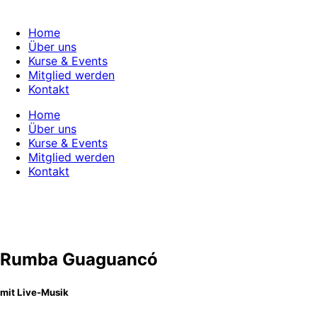
Skip
to
Home
content
Über uns
Kurse & Events
Mitglied werden
Kontakt
Home
Über uns
Kurse & Events
Mitglied werden
Kontakt
Rumba Guaguancó
mit Live-Musik